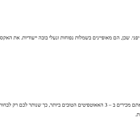
יפני. שכן, הם מאופיינים בשמלות נפוחות ונעלי בובה ייעודיות. את האקס
כל אחד יכול לצאת מהבית עם אאוטפיט מוצלח של אופנת רחוב. כעת אתם מכירים ב – 3 האאו
.