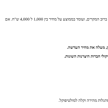
למי מאיתנו אשר עוסק או עסק בנושא עדשות המולטיפוקל, בין אם לצרכים אישיים ובין אם מכל סיבה שהיא, ודאי יודע שמחיר העדשות אינו זול ברוב המקרים, ועומד בממוצע על מחיר בין 1,000 ל 4,000 ש"ח. אם
ובן, מעלה את מחיר העדשה.
ולי חברות היצרנות השונות.
גלות מהירה וקלה למולטיפוקל.