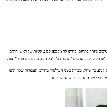
אם המידע שלעיל מרתק אתכם, כדאי שתכירו מקרוב את הפקולטה לאמנויות של המדרשה בבית ברל. נציין בקצרה כי זו תאפשר לכם ללמוד מהטובים ביותר בתחום. בחרנו להציג בפניכם 2 שמות של ראשי חוגים
\או הפיק את הסרטים "החבר דב", "כל העצים נושבים ברוח" ועוד.
ולנוע, כך שהיא מכירה בשני העולמות מקרוב. העבודות שלה הוצגו
מנות ללמוד מהם, כדאי שתנצלו אותה.