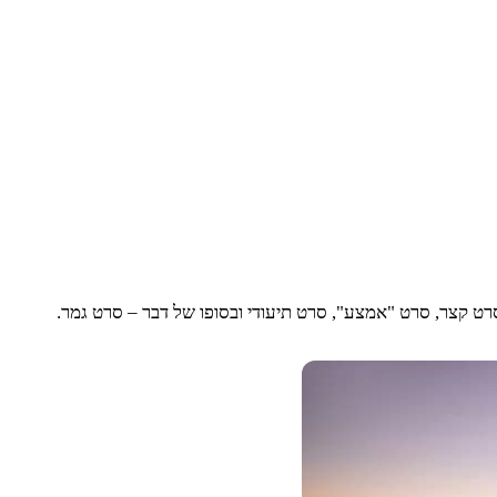
רט קצר, סרט "אמצע", סרט תיעודי ובסופו של דבר – סרט גמר.