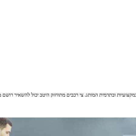
קצועיות ובתדמית המותג. צי רכבים מתוחזק היטב יכול להשאיר רושם מת