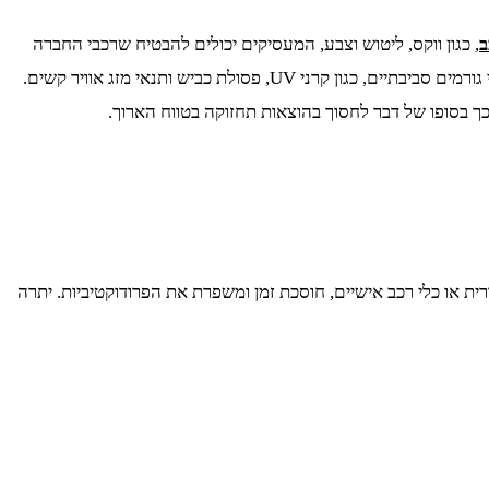
ב
, כגון ווקס, ליטוש וצבע, המעסיקים יכולים להבטיח שרכבי החברה
ישמרו על המראה החיצוני שלהם ויישארו במצב מצוין. טיפולים אלו לא רק משפרים את המראה הכללי של הרכבים, אלא גם מגנים עליהם מפני גורמים סביבתיים, כגון קרני UV, פסולת כביש ותנאי מזג אוויר קשים.
ך בסופו של דבר לחסוך בהוצאות תחזוקה בטווח הארוך.
ית או כלי רכב אישיים, חוסכת זמן ומשפרת את הפרודוקטיביות. יתרה