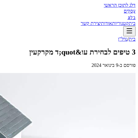
דלג לתוכן הראשי
עסקים
בלוג
בית
קטגוריות
אודות
יצירת קשר
בית
/
נדל"ן
3 טיפים לבחירת עו&quot;ד מקרקעין
פורסם ב-
9 בינואר 2024