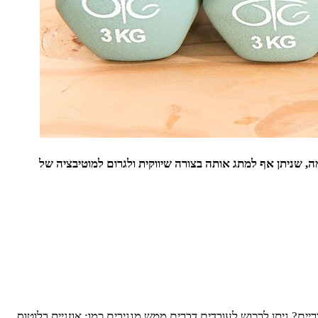
, שניתן אף למתג אותה בצורה שיווקית ולגרום למוטיבציה של
יים? ניתן לרכוש לעובדים דברים ממש מגניבים כמו: אוזניית בלוטוס