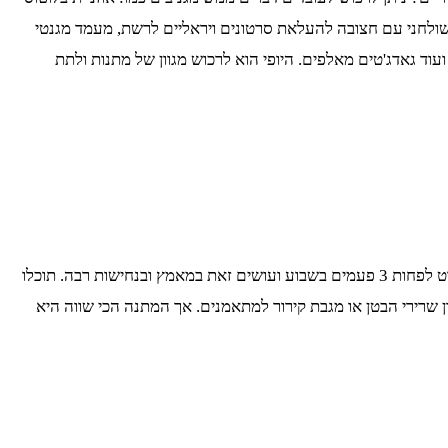
ה שולחני עם חצובה להעלאת סרטונים ויראליים לרשת, מעמד מגנטי
ד גאדג'טים מאלפים. היופי הוא לרכוש מגוון של מתנות ולתת
המודעות לשמירה על הרגלים תזונתיים ועל הכושר הגופני מאוד טרנדית בשנים האחרונות. אנשים רבים, ביניהם העובדים שלכם עוסקים בספורט לפחות 3 פעמים בשבוע ועושים זאת במאמץ ובנחישות רבה. תוכלו
מון שרירי הבטן או מגבת קירור למתאמנים. אך המתנה הכי שווה היא