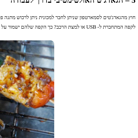
5 – הגאדג'ט האולטימטיבי בדרך לעבודה
חוץ מהגאדג'טים לסמארטפון שניתן לחבר למכונית ניתן לרכוש מתנה
לקפה המתחברת ל- USB או למצת הרכב? כך הקפה שלהם ישמור על החום שלו בדרך לעבודה ותהיו בטוחים שהם יגיעו לעבודה רעננים וערניים.