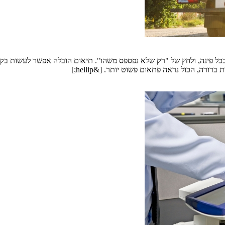
כל פינה, ולחץ של "רק שלא נפספס משהו". תיאום הובלה אפשר לעשות בקלו
רה, הכול נראה פתאום פשוט יותר. [&hellip;]