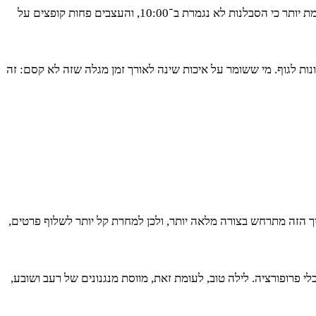
ההשפעה על התפקוד מורגשת מהר מאוד: זמן התגובה מתקצר, ריכוז מחזיק לאורך משימות, והדחיינות מאבדת אוויר. גם תקשורת בין־אישית זורמת יותר כי הסבלנות לא נגמרת ב־10:00, והעצבים פחות קופצים על
נות לגוף. מי ששומר על איכות שינה לאורך זמן מגלה שזה לא קסם: זה
ך הזה מתרחש בצורה מלאה יותר, ולכן למחרת קל יותר לשלוף פרטים,
פרופורציה. לילה טוב, לעומת זאת, מווסת מנגנונים של רעב ושובע,