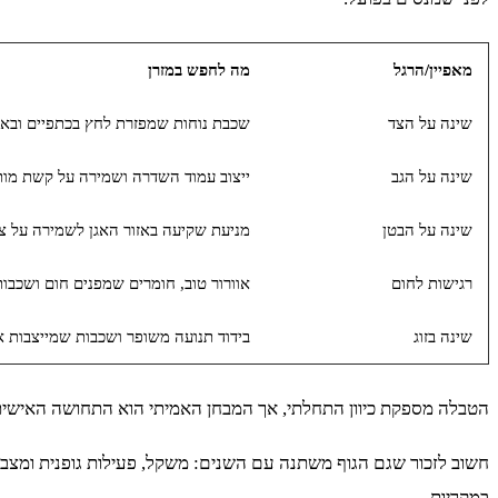
מאפיין/הרגל
מה לחפש במזרן
שינה על הצד
שכבת נוחות שמפזרת לחץ בכתפיים ובאגן
שינה על הגב
ייצוב עמוד השדרה ושמירה על קשת מות
שינה על הבטן
מניעת שקיעה באזור האגן לשמירה על צו
רגישות לחום
אוורור טוב, חומרים שמפנים חום ושכבו
שינה בזוג
בידוד תנועה משופר ושכבות שמייצבות א
הטבלה מספקת כיוון התחלתי, אך המבחן האמיתי הוא התחושה האישית לא
חשוב לזכור שגם הגוף משתנה עם השנים: משקל, פעילות גופנית ומצב
במקריות.