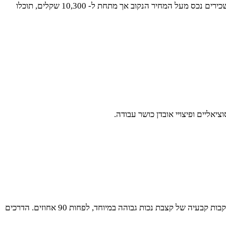
במידה ואתם בעלי נכס, דעו שמס הכנסה לא יגבה ממכם במידה ואתם משכירים את הנכס במחיר חודשי של עד 5,100 שקלים. במידה ואתם משכירים נכס מעל המחיר הנקוב אך מתחת ל- 10,300 שקלים, תוכלו
ליים ופיצויי אובדן כושר עבודה.
בתמצות ארבעת דרכים אלו, חשוב מאוד להעביר ולהסביר שאלו כמובן מוצא אחרון. הדרך המקובלת ביותר לקבל פטור מאל ממס הכנסה היא בעקבות קבעיה של קצבת נכות גבוהה במיוחד, לפחות 90 אחוזים. הדרכים