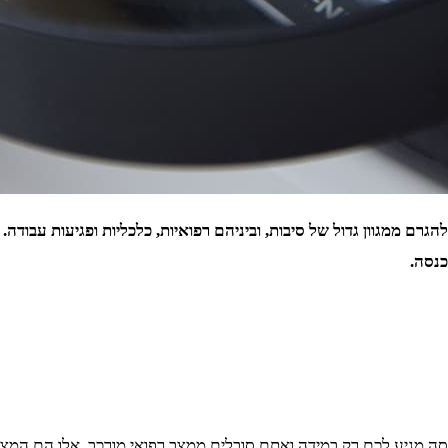
להגרם ממגוון גדול של סיבות, וביניהם רפואיות, כלכליות ופגיעות עב
כנסה.
סה מגיע לכם רק במידה ואתם סובלים ממצב רפואי מורכב. אלו הם המצ