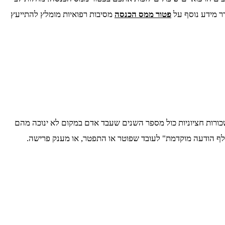
פטור ממס הכנסה
מסיבות רפואיות מומלץ להתייעץ
ינו כעובדים בשוק הישראלי אנחנו זכאים להטבות מס בהתאם לרמת ההכנסה שלנו וגובה השכר. פיצויי פיטורים שלא עולים על 3 משכורות חציוניות כול מספר השנים שעבד אדם במקום לא ינוכה מהם
"חלף הודעה מוקדמת" לעובד שפוטר או התפטר, או מענק פרישה.