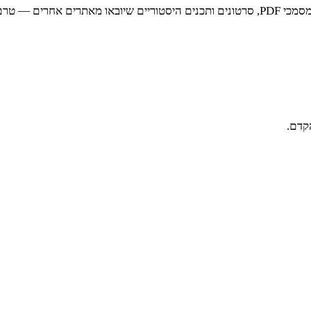
ייתכן שחלקים מסוימים באתר — בעיקר תכנים מוטמעים מצד שלישי, מסמכי PDF, סרטונים ותכנים ה
קדם.