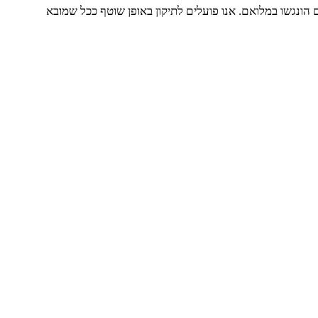
יסטוריים שיובאו מאתרים אחרים — טרם הונגשו במלואם. אנו פועלים לתיקון באופן שוטף ככל שמובא