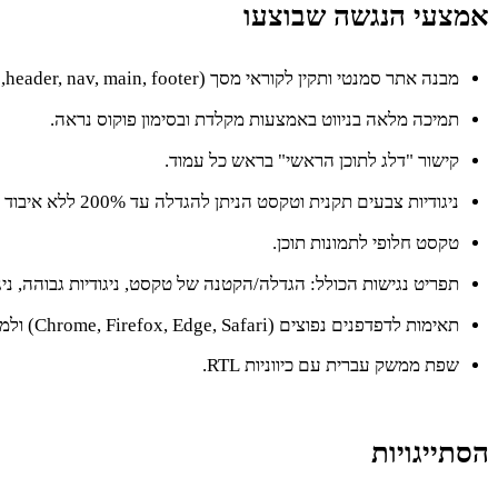
אמצעי הנגשה שבוצעו
מבנה אתר סמנטי ותקין לקוראי מסך (header, nav, main, footer, היררכיית כותרות תקינה).
תמיכה מלאה בניווט באמצעות מקלדת ובסימון פוקוס נראה.
קישור "דלג לתוכן הראשי" בראש כל עמוד.
ניגודיות צבעים תקנית וטקסט הניתן להגדלה עד 200% ללא איבוד תוכן.
טקסט חלופי לתמונות תוכן.
תפריט נגישות הכולל: הגדלה/הקטנה של טקסט, ניגודיות גבוהה, ניגוד
תאימות לדפדפנים נפוצים (Chrome, Firefox, Edge, Safari) ולמכשירים ניידים.
שפת ממשק עברית עם כיווניות RTL.
הסתייגויות