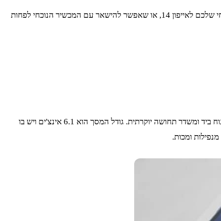
בחודש ספטמבר השיקה אפל את סדרת האייפון 14 שכוללת 4 מכשירים ברמות שונות. יצאנו לבדוק עבורכם האם כדאי לשדרג את האייפון הנוכחי שלכם לאייפון 14, או שאפשר להישאר עם המכשיר הנוכחי לפחות
העיצוב לא שונה באופן מהותי, וגודלו דומה מאוד לגודל של האייפון 13, הוא רק קצת יותר עבה וכבד. האייפון החדש נעים ונוח ביד ומשדר תחושה יוקרתית. גודל המסך הוא 6.1 אינצ'ים ויש בו
מנפילות ומכות.