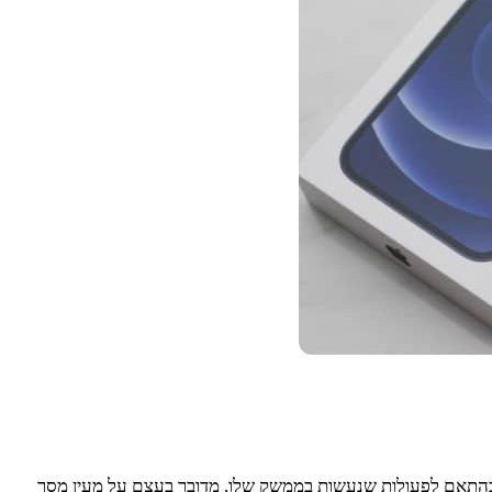
הוא דינמי וגודלו משתנה בהתאם לפעולות שנעשות בממשק שלו, מדובר בעצם על מעין מסך