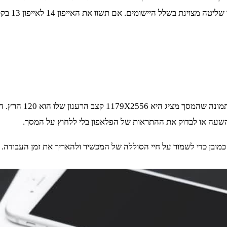
ת האייפון 14 לאייפון 13 בקטע הזה, תרגישו שיש לכם כאן חללית מול מטוס מיושן.
גודל המסך מסוג LED
מובן כדי לשמור על חיי הסוללה של המכשיר ולהאריך את זמן העבודה. 