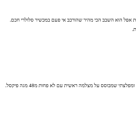
 הזה. המכשיר חזק ומהיר מאוד. מושתל בו שבב מסוג 16A, שעל פי טענתה של חברת אפל הוא השבב הכי מהיר שהורכב אי פעם במכשיר סלולרי חכם.
כאן אין שום ספק, באייפון 14 תמצאו את יכולות צילום הסטילס הכי טובות שיש בשוק המכשירים הסלולריים. לאייפון 14 יש מערך מצלמות חדש ומפלצתי שמבוסס על מצלמה ראשית עם לא פחות מ48 מגה פיקסל.