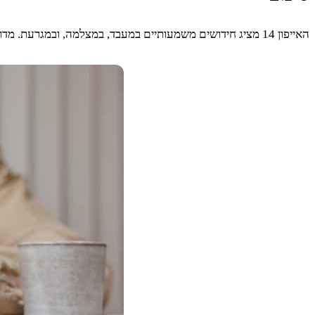
האייפון 14 מציג חידושים משמעותיים במעבד, במצלמה, ובמגרעת. מדובר על מכשיר מדהים ואנו ממליצים בחום להשתדרג!