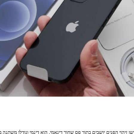
ומשמעותי של האייפון 14. מצלמת הסלפי וחיישן זיהוי הפנים יושבים בתוך פס שחור דינאמי. 