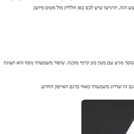
Super Retina XDR O הוא 6.1 אינץ', איכות התמונה שהמסך מציג היא 1179X2556 קצב הרענון שלו הוא 120 הרץ. המסך מגיע עם מעין מגן קרמי מובנה. שיפור משמעותי נוסף הוא תצוגת
גם זה שדרוג משמעותי מאוד בדגם האייפון החדש.