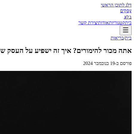
דלג לתוכן הראשי
עסקים
בלוג
בית
קטגוריות
אודות
יצירת קשר
בית
/
בריאות
אתה מכור להימורים? איך זה ישפיע על העסק של
פורסם ב-
19 בנובמבר 2024