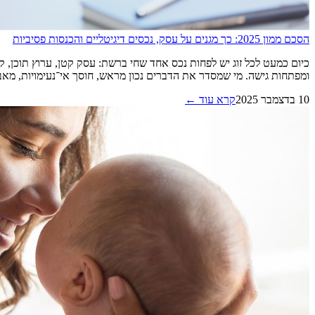
הסכם ממון 2025: כך מגנים על עסק, נכסים דיגיטליים והכנסות פסיביות
כיום כמעט לכל זוג יש לפחות נכס אחד שחי ברשת: עסק קטן, ערוץ תוכן, קו
ומפתחות גישה. מי שמסדר את הדברים נכון מראש, חוסך אי־נעימויות, מאבקי ש
10 בדצמבר 2025
קרא עוד ←