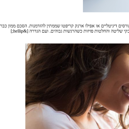
רסים דיגיטליים או אפילו ארנק קריפטו שממתין להזדמנות. הסכם ממון כבר מ
ליטה והחלטות פזיזות כשהרגשות גבוהים. ועם הגדרה [&hellip;]