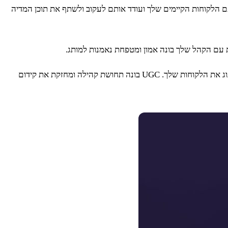
ם הלקוחות הקיימים שלך ועודד אותם לעקוב ולשתף את תוכן המדיה
ת עם הקהל שלך בונה אמון ומטפחת נאמנות למותג.
– תוכן שנוצר על ידי משתמשים (UGC): עודד את הקהל שלך ליצור ולשתף תוכן הקשור למותג שלך. פרסם מחדש UGC, תן קרדיט ליוצרים וחגוג את הלקוחות שלך. UGC בונה תחושת קהילה ומחזקת את קידום