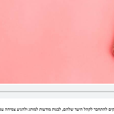
קים להתחבר לקהל היעד שלהם, לבנות מודעות למותג ולהניע צמיחה עס