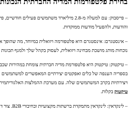
בחירת פלטפורמות המדיה החברתית הנכונות
– פייסבוק: עם למעלה מ-2.8 מיליארד משתמשים
והודעות, ולהפעיל מודעות ממוקדות.
– אינסטגרם: אינסטגרם היא פלטפורמה ויזואלית במיוחד, מה שהופך א
נוכחות מותג מושכת מבחינה ויזואלית, לעסוק בקהל שלך ולמנף תכונות כ
– טיקטוק: טיקטוק היא פלטפורמת מדיה חברתית צומחת במהירות שכב
בספריה הענפה של כלים ואפקטים יצירתיים המאפשרים למשתמשים להו
ויצירתיות בקרב המשתמשים שלה. עם מערכת ההמלצות האלגוריתמית 
טיקטוק
בקלות.
– לינקדאין: לינקדאין מתמקדת ברשתות מקצועיות ובחיבורי B2B. צור דף חברה בלינקדאין כדי לבסס את נוכחות העסק שלך, לשתף מנהיגות מחשבתית בתעשייה וליצור קשר עם אנשי מקצוע בענף שלך.