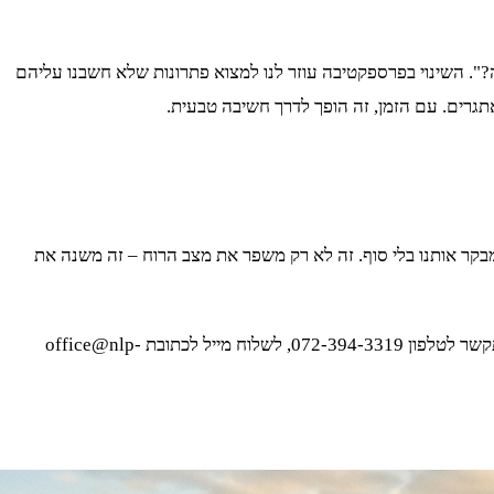
זה?". השינוי בפרספקטיבה עוזר לנו למצוא פתרונות שלא חשבנו עליהם
רים. עם הזמן, זה הופך לדרך חשיבה טבעית.
ה לתומך ומעודד, במקום אחד שמבקר אותנו בלי סוף. זה לא רק משפר את מצב הרוח – זה משנה את
אם אתם רוצים להתחיל את המסע הזה, יש אפשרויות נגישות בכל רחבי הארץ. צוות המומחים של NLP-IL ישמח לעזור לכם, בין אם תרצו להתקשר לטלפון 072-394-3319, לשלוח מייל לכתובת office@nlp-