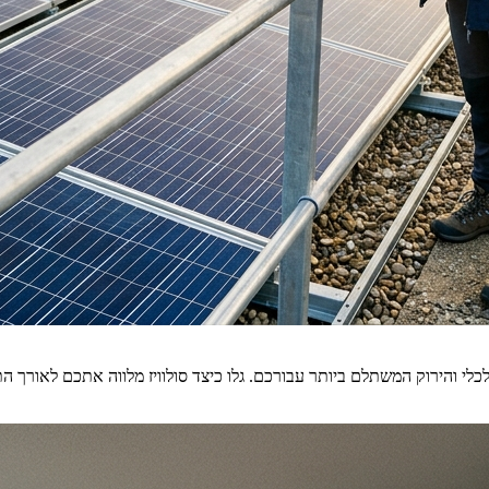
י והירוק המשתלם ביותר עבורכם. גלו כיצד סולוויז מלווה אתכם לאורך הת