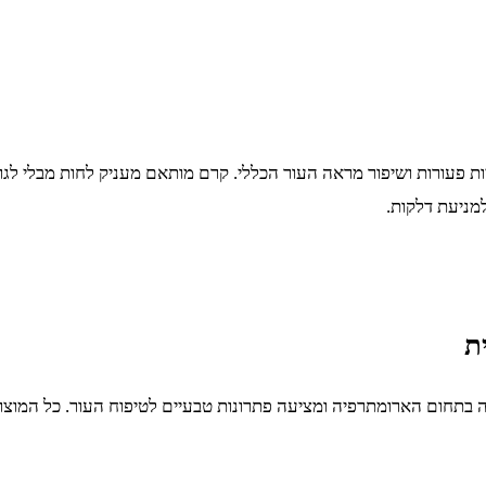
 פעורות ושיפור מראה העור הכללי. קרם מותאם מעניק לחות מבלי לגרו
למניעת דלקות.
ת
פריחת השלווה – צמחי מרפא הרמב”ם פועלת למעלה מ-17 שנה בתחום הארומתרפיה ומציעה פתרונות טבעי