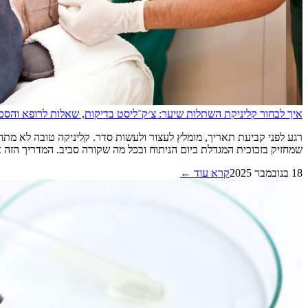
איך לבחור קליניקת השתלות שיער: צ׳ק־ליסט בדיקות, שאלות לרופא והסכ
רגע לפני קביעת תאריך, מומלץ לעצור ולעשות סדר. קליניקה טובה לא מתחי
שמחזיק בזכוכית המגדלת ביום הניתוח ובכל מה שקורה סביב. המדריך הזה אוסף
18 בנובמבר 2025
קרא עוד ←