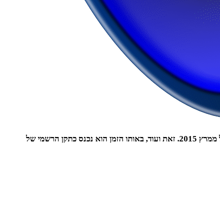
תקן 1220 חלק 3 הוא חלק ממערך הכבאות וההצלה. הוא תקן ישראלי המחייב התקנת מערכות אוטומטיות של גילוי אש, והוא נכנס לתוקף החל ממרץ 2015. זאת ועוד, באותו הזמן הוא נכנס כתקן הרשמי של