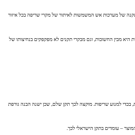
ם לשעות חירום ולשגרה, ובינהם תקן 1220 הכולל מספר חלקים בתוכו. תקן 1220 עוסק בעיקר בהתקנה של מערכות אש המשמשות לאיתור של מקרי שריפה בכל איזור
 היא מבין החשובות, וגם מבקרי תקנים לא מפקפקים בנחיצותו של
ומטיות או ידניות, בכדי למנוע שריפות. מוקצה לכך תקן שלם, שכן ישנה הבנה גורפת
מוצר – עומדים בתקן הישראלי לכך.