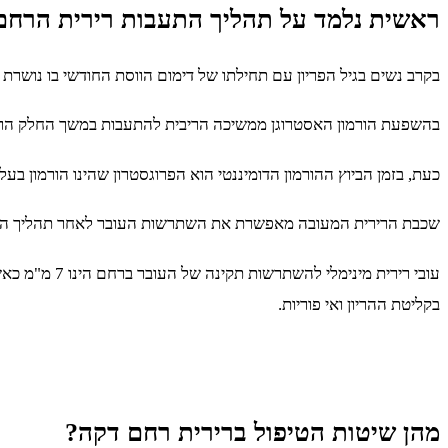
ראשית נלמד על תהליך התעבות רירית הרחם
בקרב נשים בגיל הפריון עם תחילתו של דימום הווסת החודשי בו נושר
בהשפעת הורמון האסטרוגן ממשיכה הריבית להתעבות במשך החלק הראשו
כעת, בזמן הביוץ ההורמון הדומיננטי הוא הפרוגסטרון שהינו הורמון 
שכבת הרירית המעובה מאפשרת את השתרשות העובר לאחר תהליך הביוץ 
עובי רירית מינימלי להשתרשות תקינה של העובר ברחם הינו 7 מ"מ כאשר רירית בעובי 9 מ"מ ומעלה מעניקה סיכוי גבוה ביותר לקליטת ההריון.
בקליטת ההריון ואי פוריות.
מהן שיטות הטיפול ברירית רחם דקה?