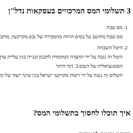
3 תשלומי המס המרכזיים בעסקאות נדל"ן
מס שבח
מס שבח מחושב על בסיס הרווח מהמכירה של נכס מקרקעין. מדובר ב-25% מהרווח, אך ישנם פטורים והקלות שניתן לנצל, כמו פטור לדירה יחידה או הוצאות שיפוץ ותיווך שנ
היטל השבחה
היטל זה נגבה על ידי הוועדה המקומית לתכנון ובנייה בגין עליית
הפוטנציאלית של הנכס.3. דמי היתר
תשלום זה נגבה על ידי רשות מקרקעי ישראל בגין שינוי ייעוד של קר
איך תוכלו לחסוך בתשלומי המס?