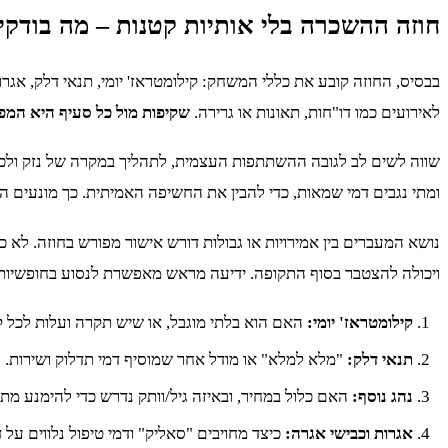
חוזה ההשכרה בלי אותיות קטנות – מה בודקי
בבסיס, החוזה קובע את כללי המשחק: קילומטראז' יומי, תנאי דלק, אג
לאירועים כמו דו"חות, תאונות או גרירה.
שקיפות מול כל סעיף היא המפ
שווה לשים לב לגובה ההשתתפות העצמית, לתהליך במקרה של נזק ולכלל 
ומתי נגבים דמי שמאות, כדי להבין את החשיפה האמיתית. כך מונעים ה
נושא המעברים בין אמירויות או גבולות דורש אישור מפורש בחוזה. לא 
ויכולה להצטבר בסוף התקופה. ידיעה מראש מאפשרת לנסוע בחופשיות 
קילומטראז' יומי:
האם הוא בלתי מוגבל, או שיש תקרה ועלות לכל ק
תנאי דלק:
"מלא למלא" או מודל אחר שמוסיף דמי תדלוק ושירות.
נהג נוסף:
האם כלול במחיר, ובאיזה גיל/וותק נדרש כדי להימנע מת
אגרות וכבישי אגרה:
כיצד מחויבים "סאליק" ודמי טיפול נלווים על ד