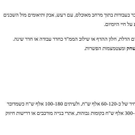
ובר בעבודות בתוך מרחב מאוכלס, עם רעש, אבק ותיאומים מול השכנים
על חיי היומיום.
ום הדלת, חלון ההדף או שילוב הממ"ד כחדר עבודה או חדר שינה.
שחק
ומצטמצמות הפשרות.
בדירת קבלן, כשהממ"ד נכנס כחלק מהשלד או כשינוי דיירים בשלבים מוקדמים, ניכרים פערי עלות מתונים יותר. ברוב המקרים תידרש תוספת מחיר של כ-60-120 אלף ש"ח, ולעיתים 100-180 אלף ש"ח כשמדובר
בהגדלת שטח או שינויים הנדסיים לא שגרתיים. במבנה קיים, לעומת זאת, הטווח רחב יותר ונע סביב 180-350 אלף ש"ח, ויכול לטפס אף ל-300-500 אלף ש"ח בקומות גבוהות, אתרי בנייה מורכבים או דרישות חיזוק