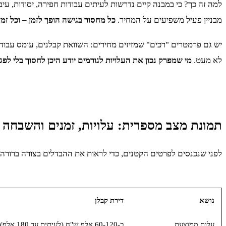
למה זה כך? כי במבנה קיים נדרשות לעיתים עבודות חפירה, יסודות, עיב
מבניין פעיל משפיעים על המחיר.
כל מחסור בגישה הופך לזמן – וכל זמן
יש גם פרמטרים "רכים" שמזיזים מחירים: השוואת קבלנים, עומס עבודה
לא מעט.
מי שמפרק נכון את העלויות לגורמים יודע היכן לחסוך בלי לפג
תמונת מצב מספרית: עלויות, זמנים והשבחה
לפני שנכנסים לפרטים הקטנים, כדי לראות את ההבדלים בצורה ברורה יו
נושא
דירת קבלן
עלות ממוצעת
כ-60-120 אלף ש"ח (לעיתים עד 180 אלף)