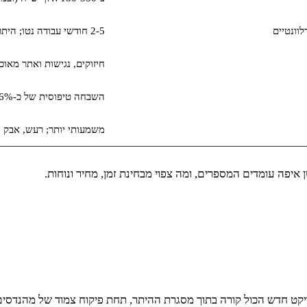
2-5 חודשי עבודה נטו; היתרים עשויים להוסיף 3-9 חודשים
חיזוקים, נגישות ואתר מאוכ
השבחה טיפוסית של כ-6%-12% תלויה באזור ובביקוש
משמעותי יותר; רעש, אבק ות
 איפה עומדים המספרים, ומה צפוי מבחינת זמן, מחיר ונוחות.
רויקט חדש הכול קורה בתוך מסגרת ההיתר, תחת פיקוח צמוד של מהנדסים 