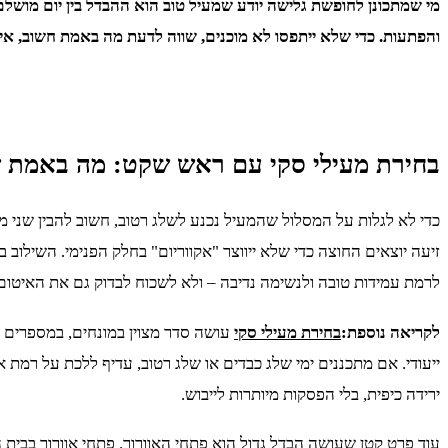
מי שמתכונן לחופשת גלישה יודע שמעיל טוב הוא ההבדל בין יום מושלם 
והפתעות. כדי שלא ייתפסו לא מוכנים, שווה לדעת מה באמת חשוב, איפ
בחירת מעילי סקי עם ראש שקט: מה באמת שו
כדי לא לגלות על המסלול שהמעיל נכנע לשלג רטוב, חשוב להבין שני מ
זיעה יוצאים החוצה כדי שלא ייווצר "אקווריום" בחלק הפנימי. השילוב 
לרמת עמידות טובה ולנשימה נדיבה – ולא לשכוח לבדוק גם את האיטום 
לקריאה נוספת:
בחירת מעילי סקי
עושה סדר מצוין במונחים, במספרים 
ייעודי. אם מתכננים ימי שלג כבדים או שלג רטוב, עדיף ללכת על רמת אט
ירידה כיפית, בלי הפסקות מיותרות לייבוש.
עוד פרט קטן שעושה הבדל גדול הוא פתחי האוורור. פתחי אוורור בבית 