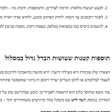
לבצע תנועות מלאות: הרמה לצדדים, התכופפות, חיבוק גוף – ולבדו
לסגור רוכסנים עד הסוף, להדק חפתים וכובע, ולוודא שדה ראייה מ
להעמיס כיסים כמו במציאות (טלפון, כפפות דקות, מסכת פנים) ולבדו
תוספות קטנות שעושות הבדל גדול במסלול
חצאית שלג פנימית היא מצילה ידועה: היא מונעת מהאבקה להיכנס פנימ
לעצור לצילומים או לתקן קשרים יעריך רוכסן דו-כיווני שמאפשר פתיח
עוד נושא שחוסך בלגן הוא התאמה לאביזרים: כובע שמתיישב טוב על 
המדרון. בנוסף,
דגמי לייט
עם משקל נמוך מרגישים משוחררים יותר – במיו