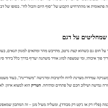
ה פתאומית או מהתרחיש הקבוע של "סוף היום והכול לח". בסופו של דב
י שמחליטים על דגם
על חום גם כשהוא קצת נרטב, מתייבש מהר ומתאים למגוון תנאים, בעו
יך פוך איכותי, ומי שמצפה למזג אוויר משתנה יעדיף בדרך כלל בידוד סי
 עמידות מצוינת לרוח ולרטיבות ומרגישה "משוריינת", בעוד מעטפת רכ
גזרה גמישה ושילוב חכם של פתחים ומתיחה.
הטריק
הוא למצוא איזון: ל
 (פליז דק או ג'קט דק מבודד), ומעליה מעיל מגן – זה המתכון שמאפ