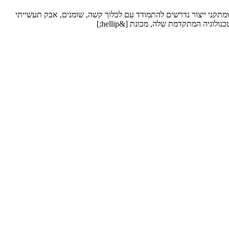
ם ומתקני ייצור נדרשים להתמודד עם לכלוך קשה, שומנים, אבק תעשייתי
וגיה המתקדמת שלה, מכונת [&hellip;]